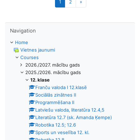
Page 1
Page 2
Next page
1
2
»
Skip Navigation
Navigation
Home
Vietnes jaunumi
Courses
2026./2027. mācību gads
2025./2026. mācību gads
12. klase
Franču valoda I 12.klasē
Sociālās zinātnes II
Programmēšana II
Latviešu valoda, literatūra 12.4,5
Literatūra 12.7 (sk. Amanda Ķempe)
Robotika 12.5; 12.6
Sports un veselība 12. kl.
Robotika 12.8