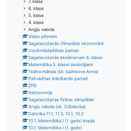
7. klase
6. klase
5. klase
4. klase
Angļu valoda
Vides pētnieki
Sagatavošanās Olimpiāde ekonomikā
Uzņēmējdarbības pamati
Sagatavošanās eksāmenam 6. klasei
Matemātika 5. klasei skolotājiem
Teātra māksla (sk. Sarkisova Anna)
Pašvadītas mācīšanās pamati
ZPD
Astronomija
Sagatavošanas fizikas olimpiādei
Angļu valoda (sk. O.Belecka)
Datorika 11.1; 11.3; 10.1; 10.2
10.1. Matemātika I (1. gads) kopija
10.1. Matemātika I (1. gads)