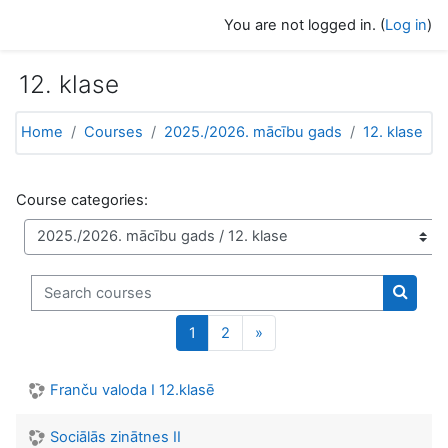
Skip to main content
You are not logged in. (
Log in
)
12. klase
Home
Courses
2025./2026. mācību gads
12. klase
Course categories:
Search courses
Search
Page 1
Page 2
Next page
1
2
»
Franču valoda I 12.klasē
Sociālās zinātnes II